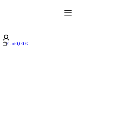
Cart
0,00
€