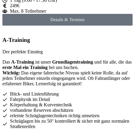
1 Tag (9:00 - 17:30 Uhr)
249€
Max. 8 Teilnehmer
Details & Termine
A-Training
Der perfekte Einstieg
Das
A-Training
ist unser
Grundlagentraining
und für alle, die das
erste Mal ein Training
bei uns buchen.
Wichtig:
Das eigene fahrerische Niveau spielt keine Rolle, da auf
jeden Teilnehmer einzeln eingegangen wird. Ob Fahranfänger oder
erfahrener Biker, Lernerfolg ist garantiert!
Blick- und Linienführung
Fahrphysik im Detail
Körperhaltung & Kurventechnik
vorhandene Reserven abschätzen
erlernte Schräglagentechniken richtig umsetzen
Schräglagen bis zu 50° kontrolliert & sicher mit ganz normalen
Straßenreifen